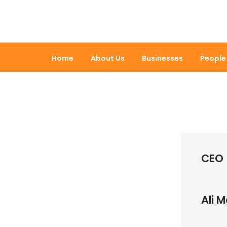
Home
About Us
Businesses
People
CEO
MARKET
Ali 
Lorem i
nulla. 
FINALC
convall