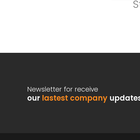
S
Newsletter for receive
our
lastest company
update