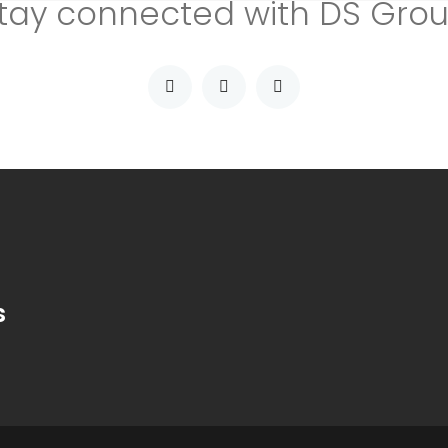
tay connected with DS Gro
s